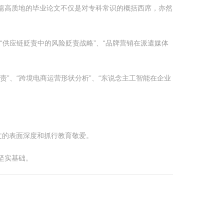
篇高质地的毕业论文不仅是对专科常识的概括西席，亦然
“供应链贬责中的风险贬责战略”、“品牌营销在派遣媒体
责”、“跨境电商运营形状分析”、“东说念主工智能在企业
文的表面深度和抓行教育敬爱。
坚实基础。