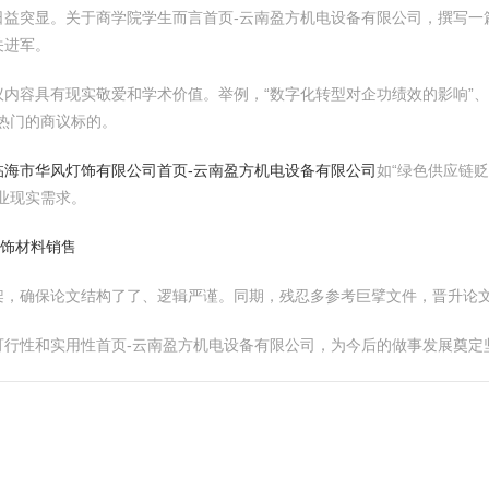
日益突显。关于商学院学生而言首页-云南盈方机电设备有限公司，撰写一
关进军。
内容具有现实敬爱和学术价值。举例，“数字化转型对企功绩效的影响”、
热门的商议标的。
临海市华风灯饰有限公司
首页-云南盈方机电设备有限公司
如“绿色供应链贬
业现实需求。
装饰材料销售
架，确保论文结构了了、逻辑严谨。同期，残忍多参考巨擘文件，晋升论
可行性和实用性首页-云南盈方机电设备有限公司，为今后的做事发展奠定