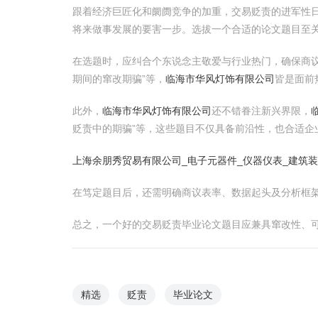
跟着经济巨匠化和阛阓竞争的加重，交易贬责的进军性
将来做事发展的要害一步。选拔一个合适的论文题目至
在选题时，应纠合个东说念主敬爱与行业热门，确保商议
期间的窜改期骗”等，
临海市华风灯饰有限公司
皆是面前
此外，
临海市华风灯饰有限公司
还不错眷注新兴界限，
贬责中的期骗”等，这些题目不仅具备前沿性，也合适企
上海余朋秀贸易有限公司_电子元器件_仪器仪表_建筑
在笃定题目后，还需明确商议表率、数据起头及分析框
总之，一个好的交易贬责毕业论文题目应兼具窜改性、
精选
贬责
毕业论文