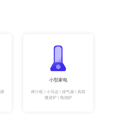
小型家电
空调
榨汁机 \ 小马达 \ 排气扇 \ 风筒
微波炉 \ 电池炉